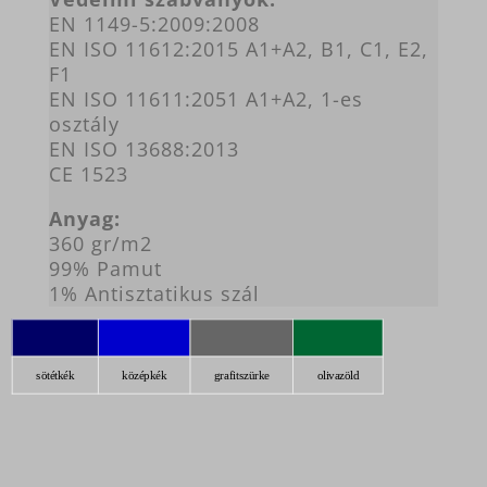
EN 1149-5:2009:2008
EN ISO 11612:2015 A1+A2, B1, C1, E2,
F1
EN ISO 11611:2051 A1+A2, 1-es
osztály
EN ISO 13688:2013
CE 1523
Anyag:
360 gr/m2
99% Pamut
1% Antisztatikus szál
sötétkék
középkék
grafitszürke
olivazöld